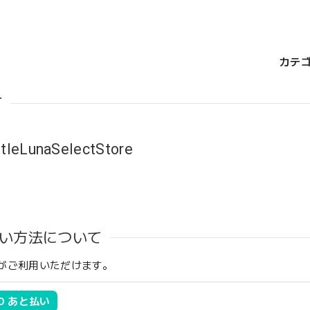
カテ
T
ttleLunaSelectStore
い方法について
がご利用いただけます。
 ID あと払い