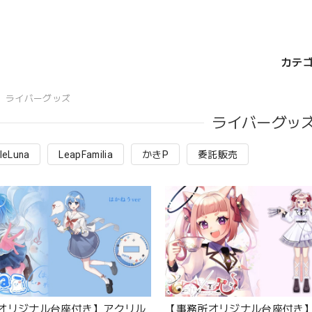
カテ
ライバーグッズ
ライバーグッ
tleLuna
LeapFamilia
かきP
委託販売
オリジナル台座付き】アクリル
【事務所オリジナル台座付き