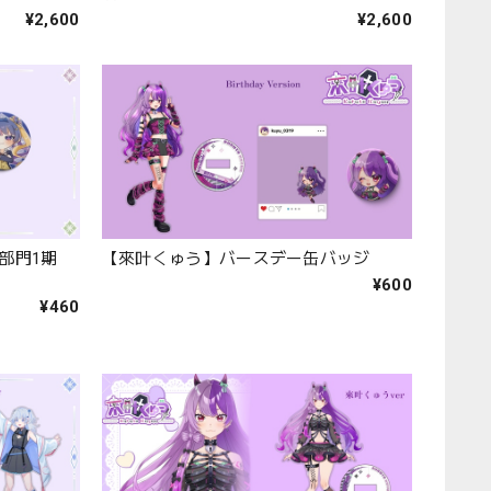
¥2,600
¥2,600
M部門1期
【來叶くゅう】バースデー缶バッジ
¥600
¥460