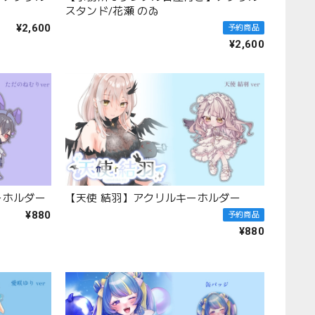
スタンド/花瀬 のゐ
¥2,600
予約商品
¥2,600
ーホルダー
【天使 結羽】アクリルキーホルダー
¥880
予約商品
¥880