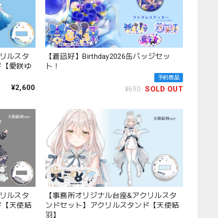
リルスタ
【蒼凪好】Birthday2026缶バッジセッ
ド【愛咲ゆ
ト！
予約商品
¥2,600
¥690
SOLD OUT
リルスタ
【事務所オリジナル台座&アクリルスタ
ド【天使結
ンドセット】アクリルスタンド【天使結
羽】