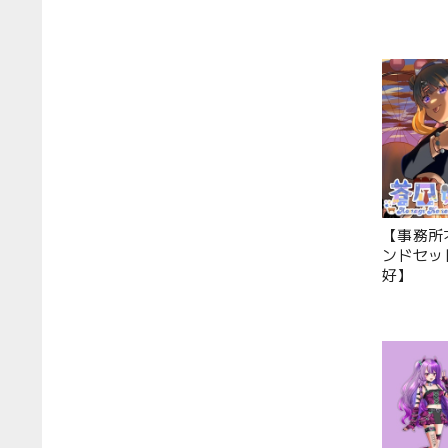
【事務所
ンドセッ
好】