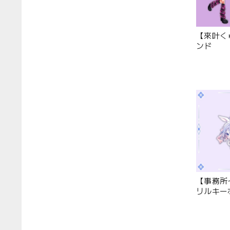
【來叶く
ンド
【事務所
リルキー