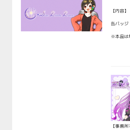
【内容】
缶バッジ
※本品は
【事務所