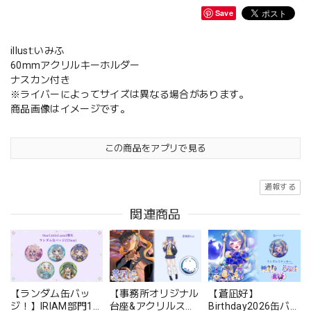
Save
illust:いみふ
60mmアクリルキーホルダー
ナスカン付き
※ライバーによってサイズは異なる場合があります。
商品画像はイメージです。
この商品をアプリで見る
通報する
関連商品
【ランダム缶バッ
【事務所オリジナル
【蒼凪好】
ジ！】IRIAM部門1
台座&アクリルスタ
Birthday2026缶バッ