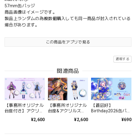
57mm缶バッジ
商品画像はイメージです。
製品上ランダムの為複数個購入しても同一商品が封入されている
場合があります。
この商品をアプリで見る
通報する
関連商品
【事務所オリジナル
【事務所オリジナル
【蒼凪好】
台座付き】アクリル
台座&アクリルスタ
Birthday2026缶バッ
スタンド
ンドセット】アクリ
ジセット！
¥2,600
¥2,600
¥690
ルスタンド【蒼凪
好】