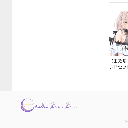
【事務所
ンドセッ
羽 ゴスロ