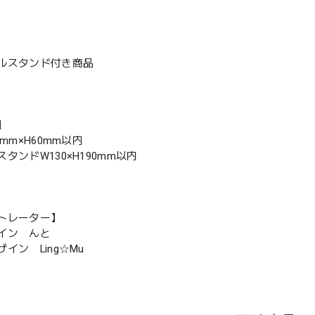
ルスタンド付き商品
】
0mm×H60mm以内
タンドW130×H190mm以内
トレーター】
イン んと
イン Ling☆Mu