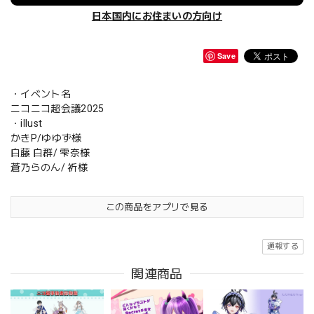
日本国内にお住まいの方向け
Save
・イベント名
ニコニコ超会議2025
・illust
かきP/ゆゆず様
白藤 白群/ 雫奈様
蒼乃らのん/ 祈様
この商品をアプリで見る
通報する
関連商品