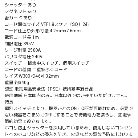
シャッター あり
マグネット あり
雷ガード あり
コード導体サイズ VFF1.8スケア（SQ）2心
コード仕上り外形寸法 4.2mmx7.6mm
電源コード長 1m
制限電圧 395V
サージ耐量 2500A
バリスタ電圧 240V
スイッチ 一括集中スイッチ、個別スイッチ
コードの種類 二重被ふくコード
サイズ W300×D46×H32mm
重量 約340g
認証 電気用品安全法（PSE）技術基準適合品
使用地域 日本国内のみ。日本以外ではご使用いただけません。
特長
個別スイッチにより、機器ごとのON・OFFが可能なため、必要で
ない機器をこまめにOFFにすることで待機電力を減らし、節電や
節約効果に役立ちます。
ホコリ防止シャッターを採用しているため、使用しないコンセン
トへのホコリなどの侵入を防ぎ、火災などの事故予防にもなりま