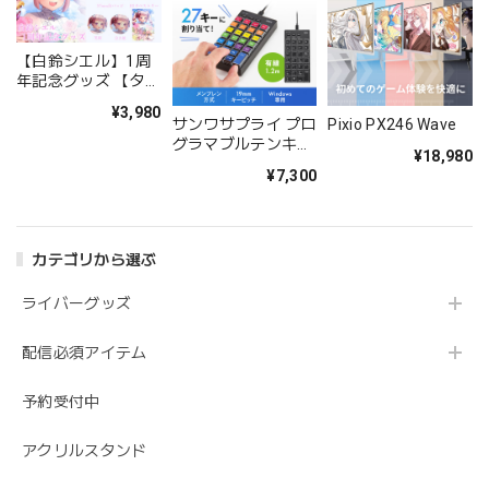
【白鈴シエル】1周
年記念グッズ 【タペ
ストリー】
¥3,980
サンワサプライ プロ
Pixio PX246 Wave
グラマブルテンキー
¥18,980
（有線モデル） NT-
¥7,300
26UBK
カテゴリから選ぶ
ライバーグッズ
配信必須アイテム
予約受付中
アクリルスタンド